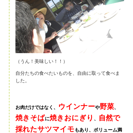
（うん！美味しい！！）
自分たちの食べたいものを、自由に取って食べま
した。
ウインナー
野菜
お肉だけではなく、
や
、
焼きそば
焼きおにぎり
自然
で
に
、
採れたサツマイモ
もあり、ボリューム満