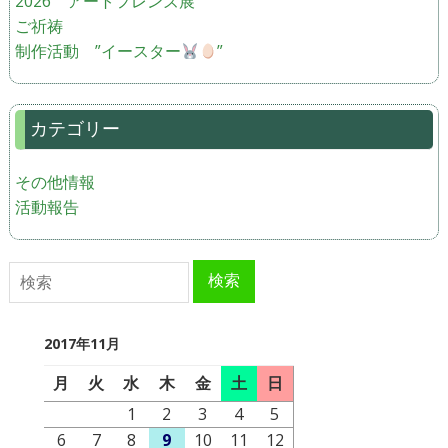
2026 アートフレンズ展
ご祈祷
制作活動 ”イースター
”
カテゴリー
その他情報
活動報告
検索
検索
2017年11月
月
火
水
木
金
土
日
1
2
3
4
5
6
7
8
9
10
11
12