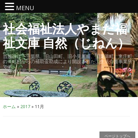
MENU
社会福祉法人やまだ福
祉文庫 自然（じねん）
当施設は、千葉県、旧山田町、旧小見川町、旧栗源町、東庄町
の４町村からの補助金助成により開設された、生活介護事業所
です。
ホーム
»
2017
»
11月
ページトップへ