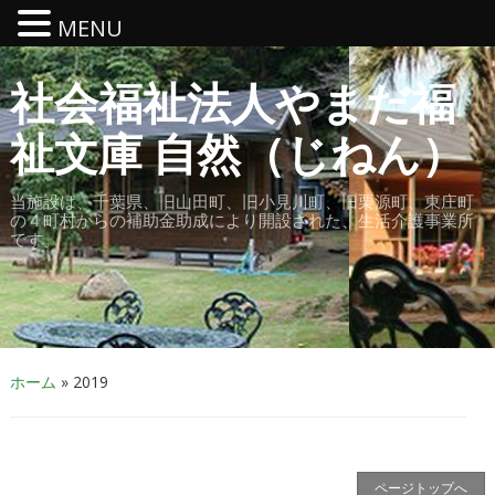
MENU
社会福祉法人やまだ福
祉文庫 自然（じねん）
当施設は、千葉県、旧山田町、旧小見川町、旧栗源町、東庄町
の４町村からの補助金助成により開設された、生活介護事業所
です。
ホーム
»
2019
ページトップへ