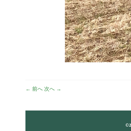
← 前へ
次へ →
©2