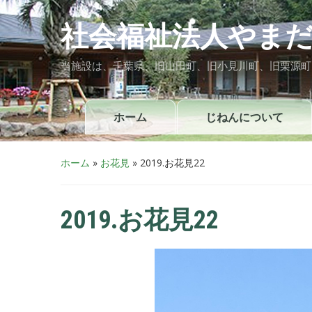
社会福祉法人やまだ
当施設は、千葉県、旧山田町、旧小見川町、旧栗源町
ホーム
じねんについて
ホーム
»
お花見
»
2019.お花見22
2019.お花見22