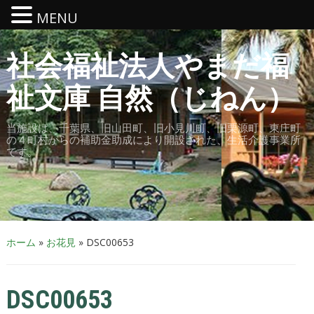
MENU
社会福祉法人やまだ福
祉文庫 自然（じねん）
当施設は、千葉県、旧山田町、旧小見川町、旧栗源町、東庄町
の４町村からの補助金助成により開設された、生活介護事業所
です。
ホーム
»
お花見
»
DSC00653
DSC00653