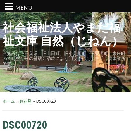
MENU
社会福祉法人やまだ福
祉文庫 自然（じねん）
当施設は、千葉県、旧山田町、旧小見川町、旧栗源町、東庄町
の４町村からの補助金助成により開設された、生活介護事業所
です。
ホーム
»
お花見
»
DSC00720
DSC00720