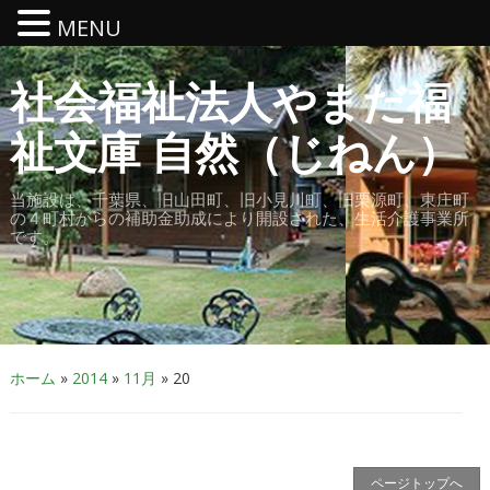
MENU
社会福祉法人やまだ福
祉文庫 自然（じねん）
当施設は、千葉県、旧山田町、旧小見川町、旧栗源町、東庄町
の４町村からの補助金助成により開設された、生活介護事業所
です。
ホーム
»
2014
»
11月
»
20
ページトップへ