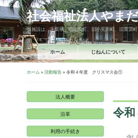
社会福祉法人やまだ
当施設は、千葉県、旧山田町、旧小見川町、旧栗源町
ホーム
じねんについて
ホーム
»
活動報告
»
令和４年度 クリスマス会①
法人概要
令和
沿革
利用の手続き
少し