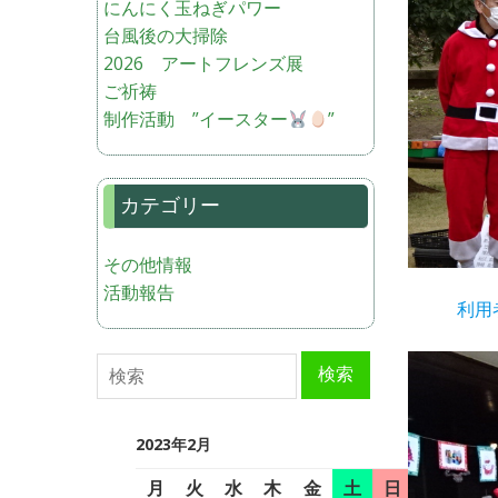
にんにく玉ねぎパワー
台風後の大掃除
2026 アートフレンズ展
ご祈祷
制作活動 ”イースター
”
カテゴリー
その他情報
活動報告
利用
検索
検索
2023年2月
月
火
水
木
金
土
日