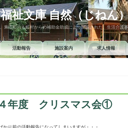
福祉文庫 自然（じねん
、東庄町の４町村からの補助金助成により開設された、生活介護
活動報告
施設案内
求人情報
４年度 クリスマス会①
ばかり前の活動報告になってしまいますが・・・